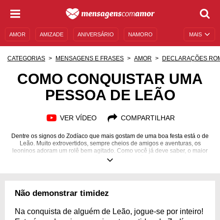
AMOR
AMIZADE
ANIVERSÁRIO
NAMORO
MAIS
SENTIMENTOS
LEGENDAS
DATAS ESPECIAIS
CATEGORIAS
MENSAGENS E FRASES
AMOR
DECLARAÇÕES RO
UNIVERSO FEMININO
AUTOAJUDA
DESCULPAS
COMO CONQUISTAR UMA
PESSOA DE LEÃO
MENSAGENS E FRASES
MENSAGENS DE ANIVERSÁRIO
ENTRETENIMENTO
FAMOSOS
BÍBLIA
VER VÍDEO
COMPARTILHAR
Dentre os signos do Zodíaco que mais gostam de uma boa festa está o de
Leão. Muito extrovertidos, sempre cheios de amigos e aventuras, os
leoninos adoram um rolê bem agitado. Como você já deve saber, o maior
estereótipo ligado a este signo é o de que eles são seres vaidosos e muito
autoconfiantes. E é verdade: os leoninos são pessoas cheias de si, que
sabem se apresentar e se portar diante de quaisquer pessoas. Se você
está a fim de alguém deste signo, deve estar pensando que vai ser um
desafio chamar atenção de alguém assim, não é mesmo? Mas não se
Não demonstrar timidez
preocupe! Utilize as dicas que preparamos para você conquistar uma
pessoa de Leão e aposte no sucesso!
Na conquista de alguém de Leão, jogue-se por inteiro!