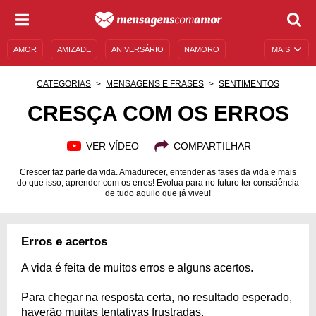
AMOR
AMIZADE
ANIVERSÁRIO
NAMORO
MAIS
SENTIMENTOS
LEGENDAS
DATAS ESPECIAIS
CATEGORIAS
MENSAGENS E FRASES
SENTIMENTOS
UNIVERSO FEMININO
AUTOAJUDA
DESCULPAS
CRESÇA COM OS ERROS
MENSAGENS E FRASES
MENSAGENS DE ANIVERSÁRIO
VER VÍDEO
COMPARTILHAR
ENTRETENIMENTO
FAMOSOS
BÍBLIA
Crescer faz parte da vida. Amadurecer, entender as fases da vida e mais
do que isso, aprender com os erros! Evolua para no futuro ter consciência
de tudo aquilo que já viveu!
Erros e acertos
A vida é feita de muitos erros e alguns acertos.
Para chegar na resposta certa, no resultado esperado,
haverão muitas tentativas frustradas.