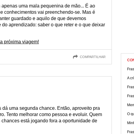
 apenas uma mala pequenina de mão... É ao
de conhecimentos vai preenchendo-se. Mas é
manter guardado e aquilo de que devemos
 do aprendizado: saber o que reter e o que deixar
ua próxima viagem!
COMPARTILHAR
CO
Fra
A cr
Fras
Fra
Men
os dá uma segunda chance. Então, aproveito pra
 erro. Tento melhorar como pessoa e evoluir. Quem
O qu
 chances está jogando fora a oportunidade de
Min
Fra