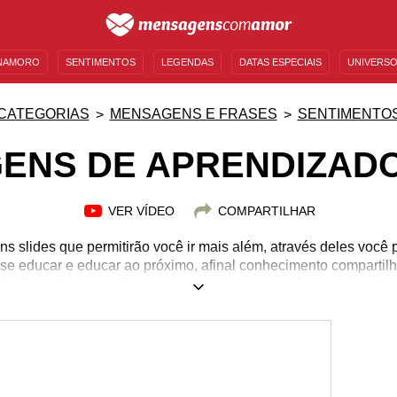
NAMORO
SENTIMENTOS
LEGENDAS
DATAS ESPECIAIS
UNIVERSO
MENSAGENS DE ANIVERSÁRIO
ENTRETENIMENTO
FAMOSOS
BÍBLIA
CATEGORIAS
MENSAGENS E FRASES
SENTIMENTO
ENS DE APRENDIZADO
VER VÍDEO
COMPARTILHAR
 slides que permitirão você ir mais além, através deles você p
 se educar e educar ao próximo, afinal conhecimento comparti
o. Participe e emocione-se com lições que você nunca imagino