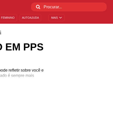
 FEMININO
AUTOAJUDA
MAIS
S
 EM PPS
ode refletir sobre você e
lhado é sempre mais
u antes...