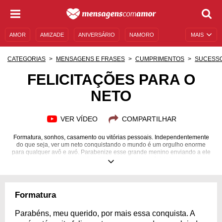
AMOR
AMIZADE
ANIVERSÁRIO
NAMORO
MAIS
SENTIMENTOS
LEGENDAS
DATAS ESPECIAIS
CATEGORIAS
MENSAGENS E FRASES
CUMPRIMENTOS
SUCESS
UNIVERSO FEMININO
AUTOAJUDA
DESCULPAS
FELICITAÇÕES PARA O
NETO
MENSAGENS E FRASES
MENSAGENS DE ANIVERSÁRIO
ENTRETENIMENTO
FAMOSOS
BÍBLIA
VER VÍDEO
COMPARTILHAR
Formatura, sonhos, casamento ou vitórias pessoais. Independentemente
do que seja, ver um neto conquistando o mundo é um orgulho enorme
para qualquer avô e avó. Parabenize esse grande menino enviando a ele
belas mensagens de parabéns. Mostre o quanto você é feliz pelo que ele
vem alcançando!
Formatura
Parabéns, meu querido, por mais essa conquista. A