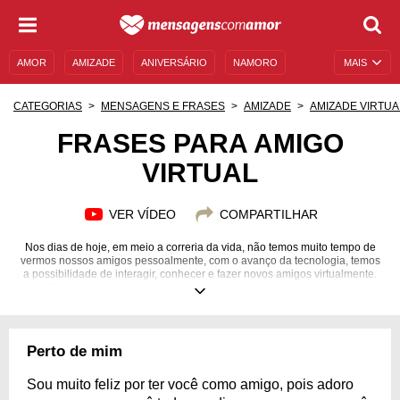
AMOR
AMIZADE
ANIVERSÁRIO
NAMORO
MAIS
SENTIMENTOS
LEGENDAS
DATAS ESPECIAIS
CATEGORIAS
MENSAGENS E FRASES
AMIZADE
AMIZADE VIRTUA
UNIVERSO FEMININO
AUTOAJUDA
DESCULPAS
FRASES PARA AMIGO
VIRTUAL
MENSAGENS E FRASES
MENSAGENS DE ANIVERSÁRIO
ENTRETENIMENTO
FAMOSOS
BÍBLIA
VER VÍDEO
COMPARTILHAR
Nos dias de hoje, em meio a correria da vida, não temos muito tempo de
vermos nossos amigos pessoalmente, com o avanço da tecnologia, temos
a possibilidade de interagir, conhecer e fazer novos amigos virtualmente.
Encontre as melhores frases sobre essa amizade tão especial.
Perto de mim
Sou muito feliz por ter você como amigo, pois adoro