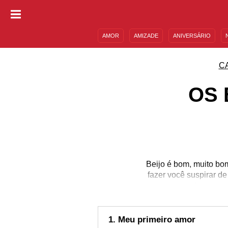
AMOR
AMIZADE
ANIVERSÁRIO
DESCULPAS
MENSAGENS E FRASES
C
OS 
Beijo é bom, muito bo
fazer você suspirar d
gostoso que,
1. Meu primeiro amor