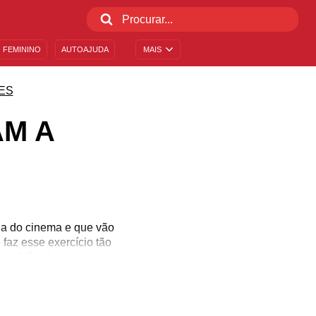
 FEMININO
AUTOAJUDA
MAIS
ES
AM A
ia do cinema e que vão
faz esse exercício tão
smo? Confira!