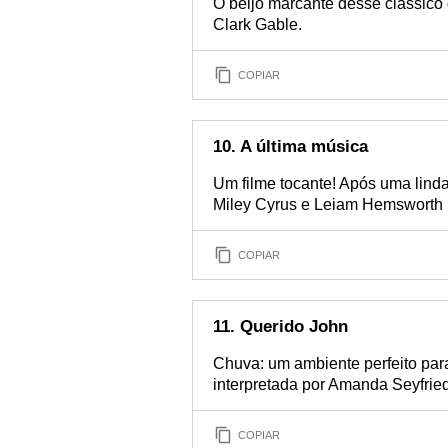
O beijo marcante desse clássico 
Clark Gable.
COPIAR
10. A última música
Um filme tocante! Após uma linda
Miley Cyrus e Leiam Hemsworth p
COPIAR
11. Querido John
Chuva: um ambiente perfeito par
interpretada por Amanda Seyfrie
COPIAR