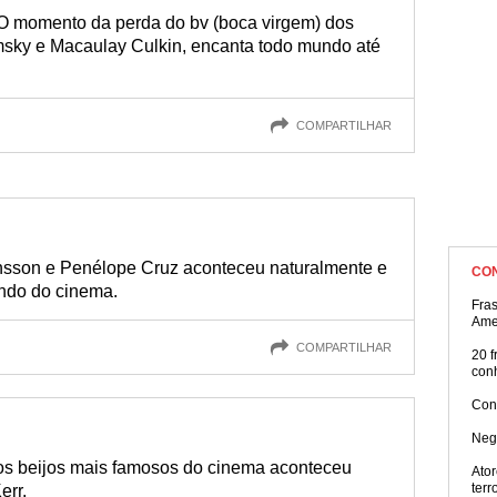
. O momento da perda do bv (boca virgem) dos
msky e Macaulay Culkin, encanta todo mundo até
COMPARTILHAR
hansson e Penélope Cruz aconteceu naturalmente e
CO
undo do cinema.
Fra
Ame
COMPARTILHAR
20 f
con
Con
Neg
os beijos mais famosos do cinema aconteceu
Ator
terr
err.