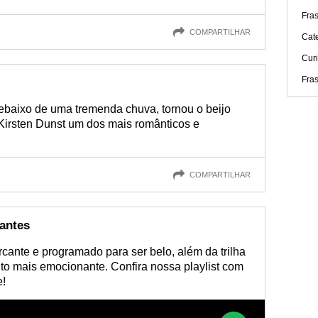
Fra
COMPARTILHAR
Cat
Cur
Fra
ebaixo de uma tremenda chuva, tornou o beijo
 Kirsten Dunst um dos mais românticos e
COMPARTILHAR
cantes
cante e programado para ser belo, além da trilha
o mais emocionante. Confira nossa playlist com
e!