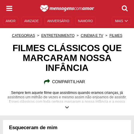
AMOR
AMIZADE
ANIVERSÁRIO
NAMORO
MAIS
SENTIMENTOS
LEGENDAS
DATAS ESPECIAIS
CATEGORIAS
ENTRETENIMENTO
CINEMA E TV
FILMES
UNIVERSO FEMININO
AUTOAJUDA
DESCULPAS
FILMES CLÁSSICOS QUE
MARCARAM NOSSA
MENSAGENS E FRASES
MENSAGENS DE ANIVERSÁRIO
INFÂNCIA
ENTRETENIMENTO
FAMOSOS
BÍBLIA
COMPARTILHAR
Sempre tem aquele filme que assistimos quando eramos crianças, já
assistimos um milhão de vezes e mesmo assim não enjoamos de assistir.
Esses clássicos com toda certeza marcaram a nossa infância e a nossa
história de vida e vão ficar na nossa memória como boas risadas. Veja
quais são eles!
Esqueceram de mim