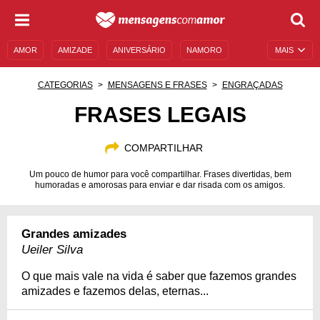
AMOR
AMIZADE
ANIVERSÁRIO
NAMORO
MAIS
SENTIMENTOS
LEGENDAS
DATAS ESPECIAIS
CATEGORIAS
MENSAGENS E FRASES
ENGRAÇADAS
UNIVERSO FEMININO
AUTOAJUDA
DESCULPAS
FRASES LEGAIS
MENSAGENS E FRASES
MENSAGENS DE ANIVERSÁRIO
COMPARTILHAR
ENTRETENIMENTO
FAMOSOS
BÍBLIA
Um pouco de humor para você compartilhar. Frases divertidas, bem
humoradas e amorosas para enviar e dar risada com os amigos.
Grandes amizades
Ueiler Silva
O que mais vale na vida é saber que fazemos grandes
amizades e fazemos delas, eternas...