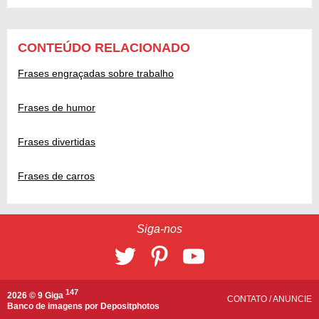
CONTEÚDO RELACIONADO
Frases engraçadas sobre trabalho
Frases de humor
Frases divertidas
Frases de carros
Siga-nos
147
2026 © 9 Giga
CONTATO
/
ANUNCIE
Banco de imagens por
Depositphotos