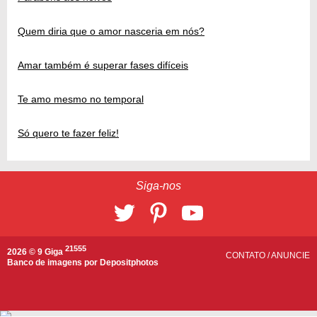
Quem diria que o amor nasceria em nós?
Amar também é superar fases difíceis
Te amo mesmo no temporal
Só quero te fazer feliz!
Siga-nos
21555
2026 © 9 Giga
CONTATO
/
ANUNCIE
Banco de imagens por
Depositphotos