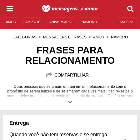
AMOR
AMIZADE
ANIVERSÁRIO
NAMORO
MAIS
SENTIMENTOS
LEGENDAS
DATAS ESPECIAIS
CATEGORIAS
MENSAGENS E FRASES
AMOR
NAMORO
UNIVERSO FEMININO
AUTOAJUDA
DESCULPAS
FRASES PARA
RELACIONAMENTO
MENSAGENS E FRASES
MENSAGENS DE ANIVERSÁRIO
ENTRETENIMENTO
FAMOSOS
BÍBLIA
COMPARTILHAR
Duas pessoas que se amam entram em um relacionamento com o
propósito de serem felizes e de se amarem cada vez mais! Inspire-se pelo
amor e deixe que esse sentimento tome conta da sua vida! Confira nossas
mensagens e aproveite para se declarar ao seu parceiro.
Entrega
Quando você não tem reservas e se entrega