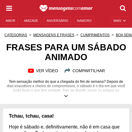
AMOR
AMIZADE
ANIVERSÁRIO
NAMORO
MAIS
SENTIMENTOS
LEGENDAS
DATAS ESPECIAIS
CATEGORIAS
MENSAGENS E FRASES
CUMPRIMENTOS
BOA SEM
UNIVERSO FEMININO
AUTOAJUDA
DESCULPAS
FRASES PARA UM SÁBADO
ANIMADO
MENSAGENS E FRASES
MENSAGENS DE ANIVERSÁRIO
ENTRETENIMENTO
FAMOSOS
BÍBLIA
VER VÍDEO
COMPARTILHAR
Tem sensação melhor do que a chegada do fim de semana? Depois de
dias exaustivos e cheios de compromissos, o sábado é o dia em que você
pode fazer o que tem vontade. Sair, se divertir, reunir os amigos ou
simplesmente curtir o dia em casa. Veja frases inspiradores sobre esse dia
e aproveite o seu!
Tchau, tchau, casa!
Hoje é sábado e, definitivamente, não é em casa que