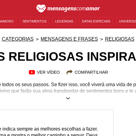
NAMORO
SENTIMENTOS
LEGENDAS
DATAS ESPECIAIS
UNIVERSO
MENSAGENS DE ANIVERSÁRIO
ENTRETENIMENTO
FAMOSOS
BÍBLIA
CATEGORIAS
MENSAGENS E FRASES
RELIGIOSAS
S RELIGIOSAS INSPIR
VER VÍDEO
COMPARTILHAR
todos os seus passos. Se fizer isso, você viverá uma vida de p
divino que farão sua alma transbordar de sentimentos bons e te 
qualquer situação. Reflita e ore ao Senhor para ser feliz!
indica sempre as melhores escolhas a fazer.
ma e mostra o melhor caminho a seguir. Deus