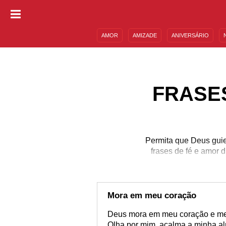
AMOR
AMIZADE
ANIVERSÁRIO
DESCULPAS
MENSAGENS E FRASES
FRASE
Permita que Deus guie 
frases de fé e amor 
Mora em meu coração
Deus mora em meu coração e me 
Olha por mim, acalma a minha al