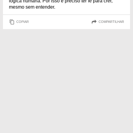
lógica humana. Por isso é preciso ter fé para crer,
mesmo sem entender.
COPIAR
COMPARTILHAR