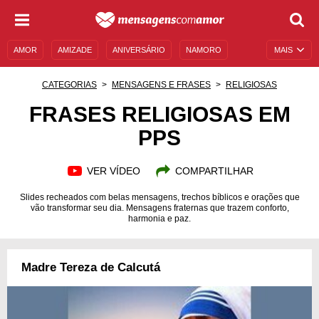
AMOR
AMIZADE
ANIVERSÁRIO
NAMORO
MAIS
SENTIMENTOS
LEGENDAS
DATAS ESPECIAIS
CATEGORIAS
MENSAGENS E FRASES
RELIGIOSAS
UNIVERSO FEMININO
AUTOAJUDA
DESCULPAS
FRASES RELIGIOSAS EM
PPS
MENSAGENS E FRASES
MENSAGENS DE ANIVERSÁRIO
ENTRETENIMENTO
FAMOSOS
BÍBLIA
VER VÍDEO
COMPARTILHAR
Slides recheados com belas mensagens, trechos bíblicos e orações que
vão transformar seu dia. Mensagens fraternas que trazem conforto,
harmonia e paz.
Madre Tereza de Calcutá