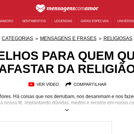
NAMORO
SENTIMENTOS
LEGENDAS
DATAS ESPECIAIS
UNIVERSO
MENSAGENS DE ANIVERSÁRIO
ENTRETENIMENTO
FAMOSOS
BÍBLIA
CATEGORIAS
MENSAGENS E FRASES
RELIGIOSAS
ELHOS PARA QUEM QU
AFASTAR DA RELIGIÃ
VER VÍDEO
COMPARTILHAR
flores. Há coisas que nos derrubam, nos desanimam e nos fazem
 a nossa fé, implantando dúvidas, medos e receios em nosso 
mplicados que precisamos nos agarrar àquilo que nos traz fo
 paz, alegria e otimismo, não deixe de confiar. Somos provados 
 que possamos olhar para trás e enxergar que valeu a pena ter
 se afastar da religião. Ou, se você está querendo desistir, ref