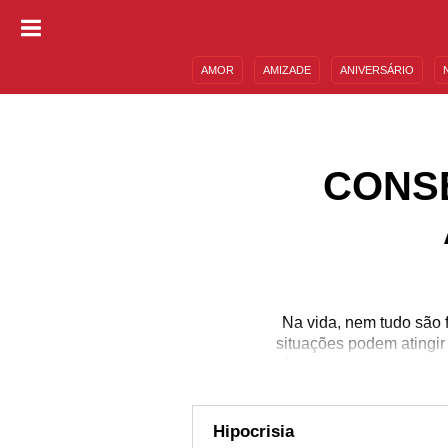
AMOR
AMIZADE
ANIVERSÁRIO
DESCULPAS
MENSAGENS E FRASES
CONS
Na vida, nem tudo são 
situações podem atingir
é nos momentos mais co
você acredita. Se traz
nas alegrias, isso para
conselhos a quem quer
Hipocrisia