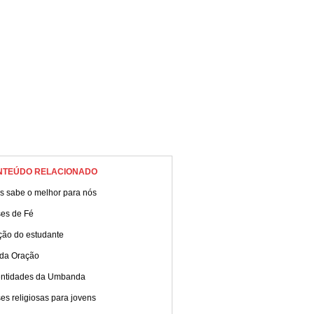
NTEÚDO RELACIONADO
s sabe o melhor para nós
ses de Fé
ção do estudante
 da Oração
entidades da Umbanda
es religiosas para jovens