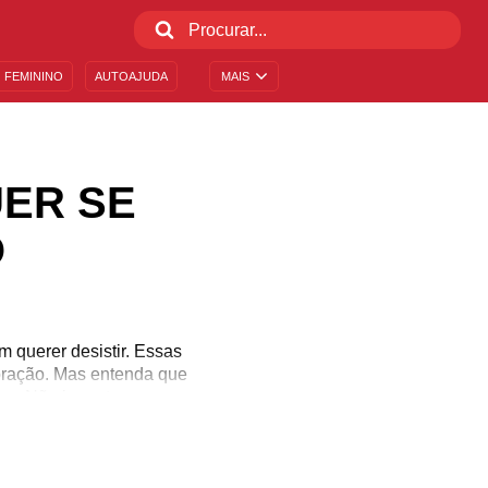
 FEMININO
AUTOAJUDA
MAIS
ER SE
O
 querer desistir. Essas
coração. Mas entenda que
rça. Não importa em que
nas adversidades, e não
 esperança. Envie nossos
lita sobre o assunto e