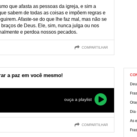
reconecte-se com o que te faz bem novamente.
smo que afasta as pessoas da igreja, e sim a
que sabem de todas as coisas e impõem regras e
guirem. Afaste-se do que lhe faz mal, mas não se
braços de Deus. Ele, sim, nunca julga ou nos
onalmente e perdoa nossos pecados.
COMPARTILHAR
trar a paz em você mesmo!
CO
Deu
Fra
ouça a playlist
Ora
Dia
As 
COMPARTILHAR
Fras