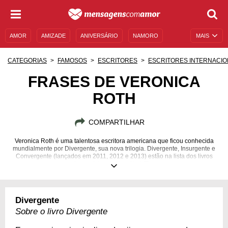
AMOR
AMIZADE
ANIVERSÁRIO
NAMORO
MAIS
SENTIMENTOS
LEGENDAS
DATAS ESPECIAIS
CATEGORIAS
FAMOSOS
ESCRITORES
ESCRITORES INTERNACIO
UNIVERSO FEMININO
AUTOAJUDA
DESCULPAS
FRASES DE VERONICA
ROTH
MENSAGENS E FRASES
MENSAGENS DE ANIVERSÁRIO
ENTRETENIMENTO
FAMOSOS
BÍBLIA
COMPARTILHAR
Veronica Roth é uma talentosa escritora americana que ficou conhecida
mundialmente por Divergente, sua nova trilogia. Divergente, Insurgente e
Convergente (lançados em 2011, 2012 e 2013) estão na lista dos livros
mais vendidos do New York Times.
19/08/1988
Divergente
Sobre o livro Divergente