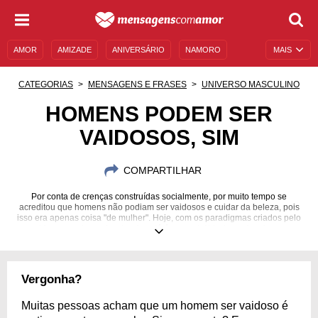
AMOR
AMIZADE
ANIVERSÁRIO
NAMORO
MAIS
SENTIMENTOS
LEGENDAS
DATAS ESPECIAIS
CATEGORIAS
MENSAGENS E FRASES
UNIVERSO MASCULINO
UNIVERSO FEMININO
AUTOAJUDA
DESCULPAS
HOMENS PODEM SER
VAIDOSOS, SIM
MENSAGENS E FRASES
MENSAGENS DE ANIVERSÁRIO
ENTRETENIMENTO
FAMOSOS
BÍBLIA
COMPARTILHAR
Por conta de crenças construídas socialmente, por muito tempo se
acreditou que homens não podiam ser vaidosos e cuidar da beleza, pois
isso era apenas coisa "de mulher". Hoje, com os paradigmas criados pelo
machismo sendo quebrados, isso já é passado! Venha se inspirar para
cuidar de si mesmo!
Vergonha?
Muitas pessoas acham que um homem ser vaidoso é