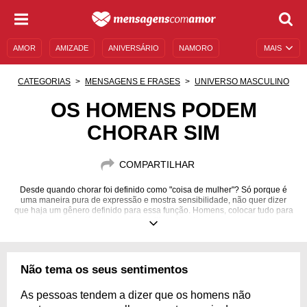
AMOR
AMIZADE
ANIVERSÁRIO
NAMORO
MAIS
SENTIMENTOS
LEGENDAS
DATAS ESPECIAIS
CATEGORIAS
MENSAGENS E FRASES
UNIVERSO MASCULINO
UNIVERSO FEMININO
AUTOAJUDA
DESCULPAS
OS HOMENS PODEM
CHORAR SIM
MENSAGENS E FRASES
MENSAGENS DE ANIVERSÁRIO
ENTRETENIMENTO
FAMOSOS
BÍBLIA
COMPARTILHAR
Desde quando chorar foi definido como "coisa de mulher"? Só porque é
uma maneira pura de expressão e mostra sensibilidade, não quer dizer
que haja um gênero definido para essa função. Homens, colocar tudo para
fora por meio das lágrimas pode ser libertador. Inspire-se em mensagens
motivacionais!
Não tema os seus sentimentos
As pessoas tendem a dizer que os homens não