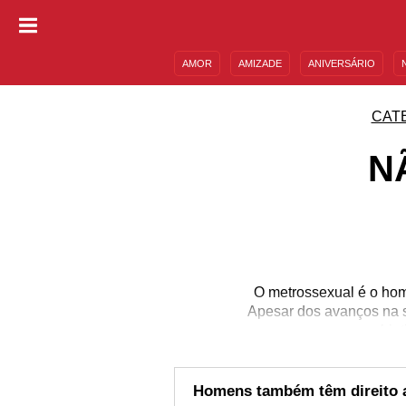
AMOR
AMIZADE
ANIVERSÁRIO
DESCULPAS
MENSAGENS E FRASES
CAT
N
O metrossexual é o hom
Apesar dos avanços na s
objet
Homens também têm direito 