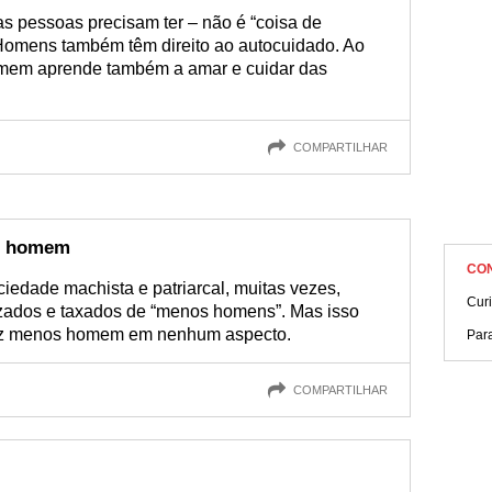
s pessoas precisam ter – não é “coisa de
 Homens também têm direito ao autocuidado. Ao
omem aprende também a amar e cuidar das
COMPARTILHAR
os homem
CO
dade machista e patriarcal, muitas vezes,
Cur
ados e taxados de “menos homens”. Mas isso
 faz menos homem em nenhum aspecto.
Para
COMPARTILHAR