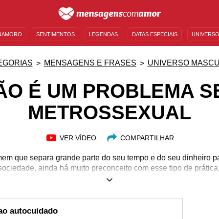
NAMORO
SENTIMENTOS
LEGENDAS
DATAS ESPECIAIS
UNIVERSO
MENSAGENS DE ANIVERSÁRIO
ENTRETENIMENTO
FAMOSOS
BÍBLIA
EGORIAS
MENSAGENS E FRASES
UNIVERSO MASCU
ÃO É UM PROBLEMA S
METROSSEXUAL
VER VÍDEO
COMPARTILHAR
em que separa grande parte do seu tempo e do seu dinheiro pa
ociedade, ainda há muito preconceito com esse tipo de prátic
ivo de estimular a vaidade masculina, livre dos rótulos da soci
ao autocuidado