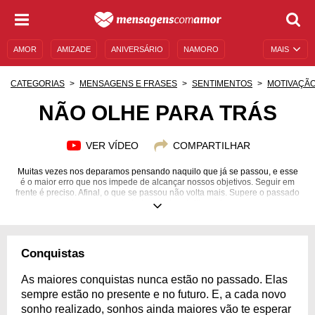
AMOR
AMIZADE
ANIVERSÁRIO
NAMORO
MAIS
SENTIMENTOS
LEGENDAS
DATAS ESPECIAIS
CATEGORIAS
MENSAGENS E FRASES
SENTIMENTOS
MOTIVAÇÃ
UNIVERSO FEMININO
AUTOAJUDA
DESCULPAS
NÃO OLHE PARA TRÁS
MENSAGENS E FRASES
MENSAGENS DE ANIVERSÁRIO
VER VÍDEO
COMPARTILHAR
ENTRETENIMENTO
FAMOSOS
BÍBLIA
Muitas vezes nos deparamos pensando naquilo que já se passou, e esse
é o maior erro que nos impede de alcançar nossos objetivos. Seguir em
frente é preciso. Afinal, o que se passou não volta mais. Supere o passado
para construir um futuro brilhante!
Conquistas
As maiores conquistas nunca estão no passado. Elas
sempre estão no presente e no futuro. E, a cada novo
sonho realizado, sonhos ainda maiores vão te esperar