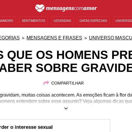
NAMORO
SENTIMENTOS
LEGENDAS
DATAS ESPECIAIS
UNIVERSO
MENSAGENS DE ANIVERSÁRIO
ENTRETENIMENTO
FAMOSOS
BÍBLIA
EGORIAS
MENSAGENS E FRASES
UNIVERSO MASCU
S QUE OS HOMENS PR
ABER SOBRE GRAVID
COMPARTILHAR
ravidam, muitas coisas acontecem. As emoções ficam à flor da 
 homens entendem sobre esse assunto? Veja algumas dicas que
casal que espera um bebê.
er o interesse sexual