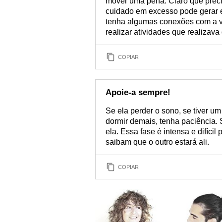
mover uma pena. Claro que prec
cuidado em excesso pode gerar e
tenha algumas conexões com a vi
realizar atividades que realizav
COPIAR
Apoie-a sempre!
Se ela perder o sono, se tiver um
dormir demais, tenha paciência.
ela. Essa fase é intensa e difíci
saibam que o outro estará ali.
COPIAR