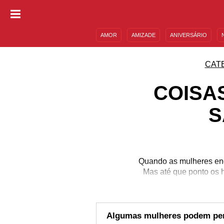
AMOR
AMIZADE
ANIVERSÁRIO
DESCULPAS
MENSAGENS E FRASES
CAT
COISA
S
Quando as mulheres eng
Mas até que ponto os
Algumas mulheres podem perd