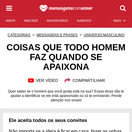
AMOR
AMIZADE
ANIVERSÁRIO
NAMORO
MAIS
SENTIMENTOS
LEGENDAS
DATAS ESPECIAIS
CATEGORIAS
MENSAGENS E FRASES
UNIVERSO MASCULINO
UNIVERSO FEMININO
AUTOAJUDA
DESCULPAS
COISAS QUE TODO HOMEM
FAZ QUANDO SE
MENSAGENS E FRASES
MENSAGENS DE ANIVERSÁRIO
APAIXONA
ENTRETENIMENTO
FAMOSOS
BÍBLIA
VER VÍDEO
COMPARTILHAR
Quer saber se o homem que você gosta está na sua? Essas dicas vão te
ajudar a identificar se ele está apaixonado ou só te enrolando. Preste
atenção nos sinais!
Ele aceita todos os seus convites
Não importa se a ideia é ficar em casa, fazer as unhas