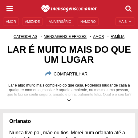
AMOR
AMIZADE
ANIVERSÁRIO
NAMORO
MAIS
SENTIMENTOS
LEGENDAS
DATAS ESPECIAIS
CATEGORIAS
MENSAGENS E FRASES
AMOR
FAMÍLIA
UNIVERSO FEMININO
AUTOAJUDA
DESCULPAS
LAR É MUITO MAIS DO QUE
UM LUGAR
MENSAGENS E FRASES
MENSAGENS DE ANIVERSÁRIO
ENTRETENIMENTO
FAMOSOS
BÍBLIA
COMPARTILHAR
Lar é algo muito mais complexo do que casa. Podemos mudar de casa a
qualquer momento, mas lar é aquele ambiente, ou mesmo uma pessoa,
que te faz se sentir seguro, amado e principalmente feliz. Qual é o seu lar?
Quando encontrá-lo, aproveite e não saia nunca!
Orfanato
Nunca tive pai, mãe ou tios. Morei num orfanato até a