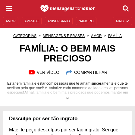
AMOR
AMIZADE
ANIVERSÁRIO
NAMORO
MAIS
SENTIMENTOS
LEGENDAS
DATAS ESPECIAIS
CATEGORIAS
MENSAGENS E FRASES
AMOR
FAMÍLIA
UNIVERSO FEMININO
AUTOAJUDA
DESCULPAS
FAMÍLIA: O BEM MAIS
PRECIOSO
MENSAGENS E FRASES
MENSAGENS DE ANIVERSÁRIO
ENTRETENIMENTO
FAMOSOS
BÍBLIA
VER VÍDEO
COMPARTILHAR
Estar em família é estar com pessoas que te amam sinceramente e que te
aceitam pelo que você é. Valorize cada momento ao lado dessas pessoas
especiais! Afinal, família é o bem mais preciosos que podemos manter em
nossas vidas!
Desculpe por ser tão ingrato
Mãe, te peço desculpas por ser tão ingrato. Sei que