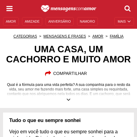
AMOR
AMIZADE
ANIVERSÁRIO
NAMORO
MAIS
SENTIMENTOS
LEGENDAS
DATAS ESPECIAIS
CATEGORIAS
MENSAGENS E FRASES
AMOR
FAMÍLIA
UNIVERSO FEMININO
AUTOAJUDA
DESCULPAS
UMA CASA, UM
CACHORRO E MUITO AMOR
MENSAGENS E FRASES
MENSAGENS DE ANIVERSÁRIO
ENTRETENIMENTO
FAMOSOS
BÍBLIA
COMPARTILHAR
Qual é a fórmula para uma vida perfeita? A sua companhia para o resto da
vida, seu amor me fazendo mais forte, uma casa simples ou requintada,
contanto que nos abriguemos nela todos os dias. E um cachorro, que será
nosso guardião e o protetor do nosso amor, nosso melhor amigo sobre
quatro patas.
Tudo o que eu sempre sonhei
Vejo em você tudo o que eu sempre sonhei para a