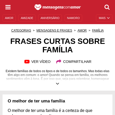
AMOR
AMIZADE
ANIVERSÁRIO
NAMORO
MAIS
SENTIMENTOS
LEGENDAS
DATAS ESPECIAIS
CATEGORIAS
MENSAGENS E FRASES
AMOR
FAMÍLIA
UNIVERSO FEMININO
AUTOAJUDA
DESCULPAS
FRASES CURTAS SOBRE
FAMÍLIA
MENSAGENS E FRASES
MENSAGENS DE ANIVERSÁRIO
ENTRETENIMENTO
FAMOSOS
BÍBLIA
VER VÍDEO
COMPARTILHAR
Existem famílias de todos os tipos e de todos os tamanhos. Mas todas elas
têm algo em comum: o amor! Quando se pensa em família, os melhores
sentimentos vêm à tona. É por isso que, seja para relembrar, homenagear
ou distribuir carinho, sempre é bom falar de família. Inspire-se!
O melhor de ter uma família
O melhor de ter uma família é a certeza de que