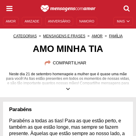
AMOR
AMIZADE
ANIVERSÁRIO
NAMORO
MAIS
SENTIMENTOS
LEGENDAS
DATAS ESPECIAIS
CATEGORIAS
MENSAGENS E FRASES
AMOR
FAMÍLIA
UNIVERSO FEMININO
AUTOAJUDA
DESCULPAS
AMO MINHA TIA
MENSAGENS E FRASES
MENSAGENS DE ANIVERSÁRIO
COMPARTILHAR
ENTRETENIMENTO
FAMOSOS
BÍBLIA
Neste dia 21 de setembro homenageie a mulher que é quase uma mãe
para você! As tias estão presentes em todos os momentos de nossas vidas,
e são tão importante quantos nossas mães! Compartilhe mensagens para
homenageá-las nesta data!
Parabéns
Parabéns a todas as tias! Para as que estão perto, e
também as que estão longe, mas sempre se fazem
presente. Àquelas que estão sempre ao nosso lado, a