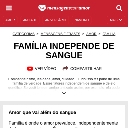
AMOR
AMIZADE
ANIVERSÁRIO
NAMORO
MAIS
SENTIMENTOS
LEGENDAS
DATAS ESPECIAIS
CATEGORIAS
MENSAGENS E FRASES
AMOR
FAMÍLIA
UNIVERSO FEMININO
AUTOAJUDA
DESCULPAS
FAMÍLIA INDEPENDE DE
SANGUE
MENSAGENS E FRASES
MENSAGENS DE ANIVERSÁRIO
ENTRETENIMENTO
FAMOSOS
BÍBLIA
VER VÍDEO
COMPARTILHAR
Companheirismo, lealdade, amor, cuidado... Tudo isso faz parte de uma
família de verdade. Esses fatores independem de sangue e de elo
genético. Se você tem um amigo amizade assim, por exemplo, ela pode
ser considerada parte da família. Família se constrói. Esteja com quem
está com você!
Amor que vai além do sangue
Família é onde o amor prevalece, independentemente