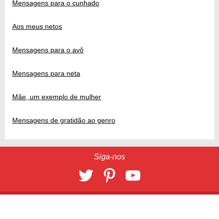
Mensagens para o cunhado
Aos meus netos
Mensagens para o avô
Mensagens para neta
Mãe, um exemplo de mulher
Mensagens de gratidão ao genro
Siga-nos
23711
2026 © 9 Giga
CONTATO
/
ANUNCIE
Banco de imagens por
Depositphotos