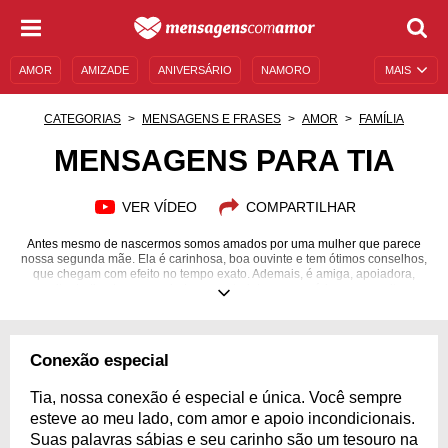
AMOR
AMIZADE
ANIVERSÁRIO
NAMORO
MAIS
SENTIMENTOS
LEGENDAS
DATAS ESPECIAIS
CATEGORIAS
MENSAGENS E FRASES
AMOR
FAMÍLIA
UNIVERSO FEMININO
AUTOAJUDA
DESCULPAS
MENSAGENS PARA TIA
MENSAGENS E FRASES
MENSAGENS DE ANIVERSÁRIO
VER VÍDEO
COMPARTILHAR
ENTRETENIMENTO
FAMOSOS
BÍBLIA
Antes mesmo de nascermos somos amados por uma mulher que parece
nossa segunda mãe. Ela é carinhosa, boa ouvinte e tem ótimos conselhos,
que chegam com efeito no tempo exato. Ademais, é amiga, apoiadora,
muito dedicada, a que ajuda a construir boas memórias, com muitas
risadas, e é a que dá algumas advertências e sempre um aconchego nas
horas difíceis. Ela é alguém que torce pelo nosso sucesso e sempre tem
um abraço, um afago e um ombro amigo a oferecer. É um porto seguro!
Quem não tem uma lembrança feliz desta, que é a irmã da mãe ou do pai?
Conexão especial
Demonstre-lhe, então, o quanto você a ama por meio destas mensagens.
Faça com que ela se sinta a melhor do mundo com palavras de afeto e
reconhecimento.
Tia, nossa conexão é especial e única. Você sempre
esteve ao meu lado, com amor e apoio incondicionais.
Suas palavras sábias e seu carinho são um tesouro na