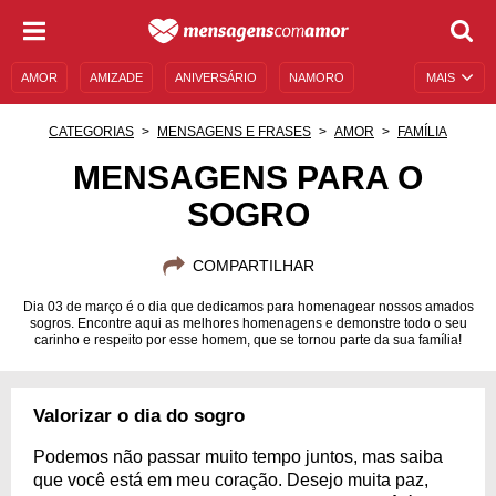
AMOR
AMIZADE
ANIVERSÁRIO
NAMORO
MAIS
SENTIMENTOS
LEGENDAS
DATAS ESPECIAIS
CATEGORIAS
MENSAGENS E FRASES
AMOR
FAMÍLIA
UNIVERSO FEMININO
AUTOAJUDA
DESCULPAS
MENSAGENS PARA O
SOGRO
MENSAGENS E FRASES
MENSAGENS DE ANIVERSÁRIO
ENTRETENIMENTO
FAMOSOS
BÍBLIA
COMPARTILHAR
Dia 03 de março é o dia que dedicamos para homenagear nossos amados
sogros. Encontre aqui as melhores homenagens e demonstre todo o seu
carinho e respeito por esse homem, que se tornou parte da sua família!
Valorizar o dia do sogro
Podemos não passar muito tempo juntos, mas saiba
que você está em meu coração. Desejo muita paz,