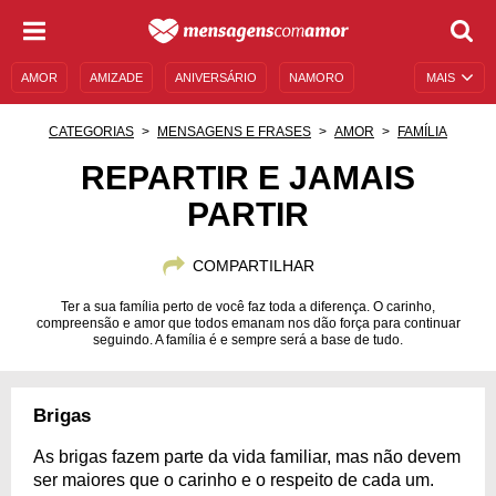
AMOR
AMIZADE
ANIVERSÁRIO
NAMORO
MAIS
SENTIMENTOS
LEGENDAS
DATAS ESPECIAIS
CATEGORIAS
MENSAGENS E FRASES
AMOR
FAMÍLIA
UNIVERSO FEMININO
AUTOAJUDA
DESCULPAS
REPARTIR E JAMAIS
PARTIR
MENSAGENS E FRASES
MENSAGENS DE ANIVERSÁRIO
ENTRETENIMENTO
FAMOSOS
BÍBLIA
COMPARTILHAR
Ter a sua família perto de você faz toda a diferença. O carinho,
compreensão e amor que todos emanam nos dão força para continuar
seguindo. A família é e sempre será a base de tudo.
Brigas
As brigas fazem parte da vida familiar, mas não devem
ser maiores que o carinho e o respeito de cada um.