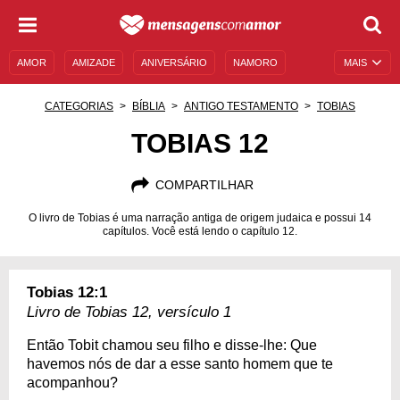
AMOR
AMIZADE
ANIVERSÁRIO
NAMORO
MAIS
SENTIMENTOS
LEGENDAS
DATAS ESPECIAIS
CATEGORIAS
BÍBLIA
ANTIGO TESTAMENTO
TOBIAS
UNIVERSO FEMININO
AUTOAJUDA
DESCULPAS
TOBIAS 12
MENSAGENS E FRASES
MENSAGENS DE ANIVERSÁRIO
COMPARTILHAR
ENTRETENIMENTO
FAMOSOS
BÍBLIA
O livro de Tobias é uma narração antiga de origem judaica e possui 14
capítulos. Você está lendo o capítulo 12.
Tobias 12:1
Livro de Tobias 12, versículo 1
Então Tobit chamou seu filho e disse-lhe: Que
havemos nós de dar a esse santo homem que te
acompanhou?