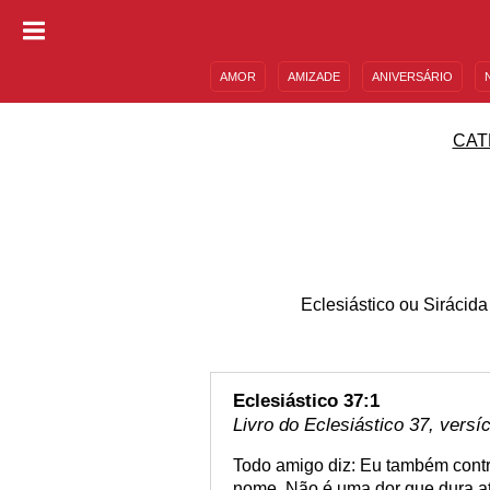
AMOR
AMIZADE
ANIVERSÁRIO
DESCULPAS
MENSAGENS E FRASES
CAT
Eclesiástico ou Sirácida
Eclesiástico 37:1
Livro do Eclesiástico 37, versí
Todo amigo diz: Eu também cont
nome. Não é uma dor que dura at