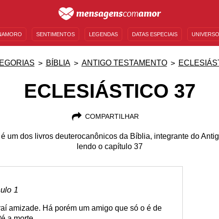
NAMORO
SENTIMENTOS
LEGENDAS
DATAS ESPECIAIS
UNIVERSO
MENSAGENS DE ANIVERSÁRIO
ENTRETENIMENTO
FAMOSOS
BÍBLIA
EGORIAS
BÍBLIA
ANTIGO TESTAMENTO
ECLESIÁS
ECLESIÁSTICO 37
COMPARTILHAR
 é um dos livros deuterocanônicos da Bíblia, integrante do Ant
lendo o capítulo 37
culo 1
raí amizade. Há porém um amigo que só o é de
é a morte