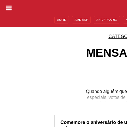
AMOR
AMIZADE
ANIVERSÁRIO
DESCULPAS
MENSAGENS E FRASES
CATEGO
MENSA
Quando alguém quer
especiais, votos de
momento! A dona ou o don
se conosco. As men
especialmente para a
casa vão apreciar esse g
Comemore o aniversário de u