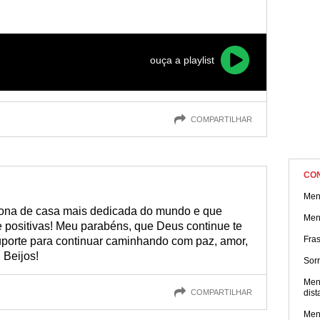
eles!
ouça a playlist
COMPARTILHAR
CO
Men
 dona de casa mais dedicada do mundo e que
Men
 e positivas! Meu parabéns, que Deus continue te
Fra
porte para continuar caminhando com paz, amor,
 Beijos!
Sorr
Men
COMPARTILHAR
dist
Men