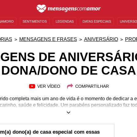
NAMORO
SENTIMENTOS
LEGENDAS
DATAS ESPECIAIS
UNIVERSO
MENSAGENS DE ANIVERSÁRIO
ENTRETENIMENTO
FAMOSOS
BÍBLIA
RIAS
MENSAGENS E FRASES
ANIVERSÁRIO
PRO
GENS DE ANIVERSÁRI
DONA/DONO DE CASA
VER VÍDEO
COMPARTILHAR
ido completa mais um ano de vida é o momento de dedicar a e
 carinho, saúde e felicidade. Um parabéns personalizado faz to
o de casa irão adorar ter seu trabalho valorizado em seu anive
sagens de aniversário para dona/dono de casa que você encontr
 pessoa que faz da casa um lar. Muito dedicados e empenhados
esto de carinho. Deseje um feliz aniversário cheio de carinho
m(a) dono(a) de casa especial com essas