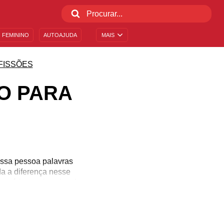
 FEMININO
AUTOAJUDA
MAIS
FISSÕES
O PARA
ssa pessoa palavras
da a diferença nesse
rsário, por isso inspire-
a aqui foram feitas
, as donas e donos de
 e reconhecimento a todos