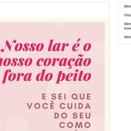
Men
Par
Men
bon
Men