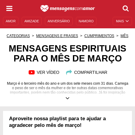
AMOR
AMIZADE
ANIVERSÁRIO
NAMORO
MAIS
SENTIMENTOS
LEGENDAS
DATAS ESPECIAIS
CATEGORIAS
MENSAGENS E FRASES
CUMPRIMENTOS
MÊS
UNIVERSO FEMININO
AUTOAJUDA
DESCULPAS
MENSAGENS ESPIRITUAIS
PARA O MÊS DE MARÇO
MENSAGENS E FRASES
MENSAGENS DE ANIVERSÁRIO
ENTRETENIMENTO
FAMOSOS
BÍBLIA
VER VÍDEO
COMPARTILHAR
Março é o terceiro mês do ano e um dos sete meses com 31 dias. Carrega
o peso de ser o mês da mulher e de ter outras datas comemorativas
importantes, porém nem tão conhecidas pelo público. Já foi inspiração
para músicas como "Águas de Março", de Tom Jobim, já que é um mês
tipicamente chuvoso e úmido. Além dessas curiosidades, muitas energias
rondam esse mês. Com as mensagens espirituais para o mês de março,
você poderá identificar os dias com maiores vibrações, a pedra regente, os
signos e até mesmo a flor que o representa, além das mensagens desse
Aproveite nossa playlist para te ajudar a
mês símbolo de renovação. Venha se aprofundar nas vibrações espirituais
de março!
agradecer pelo mês de março!