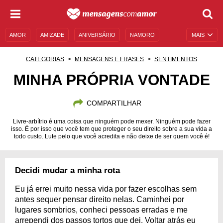
AMOR
AMIZADE
ANIVERSÁRIO
NAMORO
MAIS
SENTIMENTOS
LEGENDAS
DATAS ESPECIAIS
CATEGORIAS
MENSAGENS E FRASES
SENTIMENTOS
UNIVERSO FEMININO
AUTOAJUDA
DESCULPAS
MINHA PRÓPRIA VONTADE
MENSAGENS E FRASES
MENSAGENS DE ANIVERSÁRIO
COMPARTILHAR
ENTRETENIMENTO
FAMOSOS
BÍBLIA
Livre-arbítrio é uma coisa que ninguém pode mexer. Ninguém pode fazer
isso. É por isso que você tem que proteger o seu direito sobre a sua vida a
todo custo. Lute pelo que você acredita e não deixe de ser quem você é!
Decidi mudar a minha rota
Eu já errei muito nessa vida por fazer escolhas sem
antes sequer pensar direito nelas. Caminhei por
lugares sombrios, conheci pessoas erradas e me
arrependi dos passos tortos que dei. Voltar atrás eu