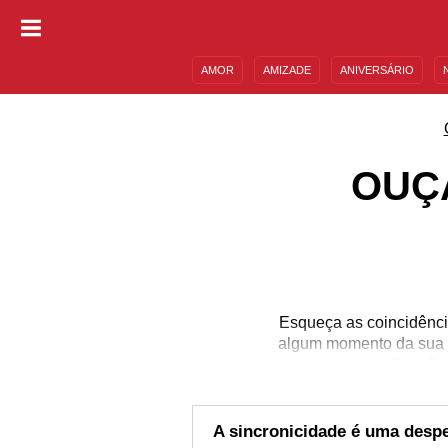
AMOR
AMIZADE
ANIVERSÁRIO
DESCULPAS
MENSAGENS E FRASES
OUÇ
Esqueça as coincidênci
algum momento da sua v
vibração
A sincronicidade é uma despe