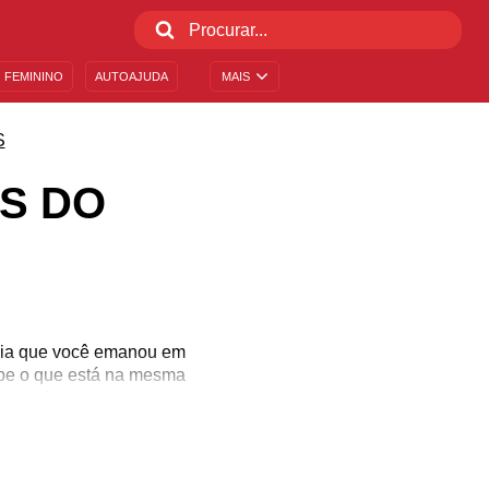
 FEMININO
AUTOAJUDA
MAIS
S
S DO
rgia que você emanou em
ebe o que está na mesma
ransmite.