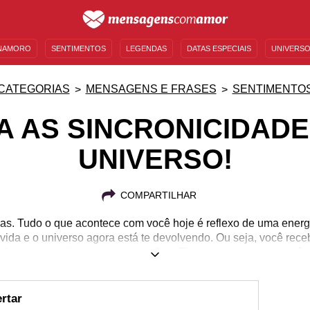
NAMORO
SENTIMENTOS
LEGENDAS
DATAS ESPECIAIS
UNIVERSO
MENSAGENS DE ANIVERSÁRIO
ENTRETENIMENTO
FAMOSOS
BÍBLIA
CATEGORIAS
MENSAGENS E FRASES
SENTIMENTO
A AS SINCRONICIDADE
UNIVERSO!
COMPARTILHAR
as. Tudo o que acontece com você hoje é reflexo de uma ene
ida e o universo agora está te devolvendo. Ou seja, você rec
 dos seus sentimentos e sensações. Fique atento ao que você t
rtar