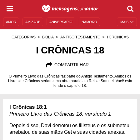
AMOR
AMIZADE
ANIVERSÁRIO
NAMORO
MAIS
SENTIMENTOS
LEGENDAS
DATAS ESPECIAIS
CATEGORIAS
BÍBLIA
ANTIGO TESTAMENTO
I CRÔNICAS
UNIVERSO FEMININO
AUTOAJUDA
DESCULPAS
I CRÔNICAS 18
MENSAGENS E FRASES
MENSAGENS DE ANIVERSÁRIO
COMPARTILHAR
ENTRETENIMENTO
FAMOSOS
BÍBLIA
O Primeiro Livro das Crônicas faz parte do Antigo Testamento. Ambos os
Livros de Crônicas seriam uma obra paralela a Reis e Samuel. Você está
lendo o capítulo 18.
I Crônicas 18:1
Primeiro Livro das Crônicas 18, versículo 1
Depois disso, Davi derrotou os filisteus e os submeteu;
arrebatou de suas mãos Get e suas cidades anexas.