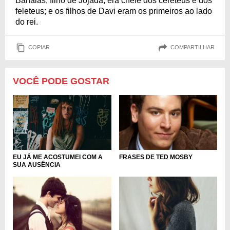
Banaias, filho de Jojada, era chefe dos cereteus e dos
feleteus; e os filhos de Davi eram os primeiros ao lado
do rei.
COPIAR
COMPARTILHAR
VOCÊ PODE GOSTAR
EU JÁ ME ACOSTUMEI COM A
FRASES DE TED MOSBY
SUA AUSÊNCIA