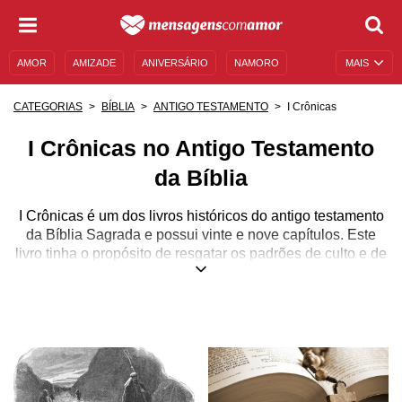
AMOR
AMIZADE
ANIVERSÁRIO
NAMORO
MAIS
SENTIMENTOS
LEGENDAS
DATAS ESPECIAIS
I Crônicas
CATEGORIAS
BÍBLIA
ANTIGO TESTAMENTO
UNIVERSO FEMININO
AUTOAJUDA
DESCULPAS
I Crônicas no Antigo Testamento
MENSAGENS E FRASES
MENSAGENS DE ANIVERSÁRIO
da Bíblia
ENTRETENIMENTO
FAMOSOS
BÍBLIA
I Crônicas é um dos livros históricos do antigo testamento
da Bíblia Sagrada e possui vinte e nove capítulos. Este
livro tinha o propósito de resgatar os padrões de culto e de
adoração a Deus no período após o cativeiro babilônico.
Seus primeiros nove capítulos contêm uma longa lista de
genealogias dos israelitas, desde Adão até os
descendentes de Saul.
Os capítulos que seguem narram a história do reinado de
David. Ainda não há nada certo sobre quem seria o autor