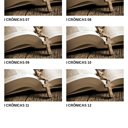
entendimento sejam facilitados. Ainda, caso você ache
alguma passagem interessante, você poderá facilmente
compartilhar com seus conhecidos pela plataforma digital
I CRÔNICAS 07
I CRÔNICAS 08
que achar melhor, podendo enviar por mensagem via
Whatsapp ou até mesmo compartilhar em seu Facebook.
Faça uma boa leitura! Esperamos que essas escrituras
inspirem você de uma maneira positiva.
I CRÔNICAS 09
I CRÔNICAS 10
I CRÔNICAS 11
I CRÔNICAS 12