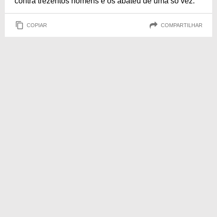
contra trezentos homens e os abateu de uma só vez.
COPIAR
COMPARTILHAR