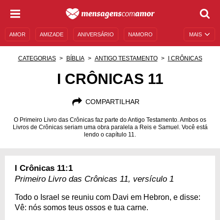
AMOR
AMIZADE
ANIVERSÁRIO
NAMORO
MAIS
SENTIMENTOS
LEGENDAS
DATAS ESPECIAIS
CATEGORIAS
BÍBLIA
ANTIGO TESTAMENTO
I CRÔNICAS
UNIVERSO FEMININO
AUTOAJUDA
DESCULPAS
I CRÔNICAS 11
MENSAGENS E FRASES
MENSAGENS DE ANIVERSÁRIO
COMPARTILHAR
ENTRETENIMENTO
FAMOSOS
BÍBLIA
O Primeiro Livro das Crônicas faz parte do Antigo Testamento. Ambos os
Livros de Crônicas seriam uma obra paralela a Reis e Samuel. Você está
lendo o capítulo 11.
I Crônicas 11:1
Primeiro Livro das Crônicas 11, versículo 1
Todo o Israel se reuniu com Davi em Hebron, e disse:
Vê: nós somos teus ossos e tua carne.