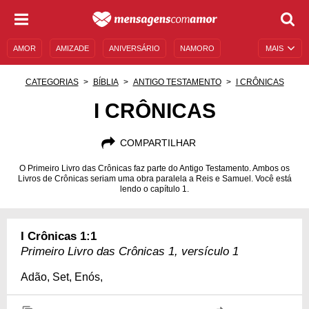
AMOR
AMIZADE
ANIVERSÁRIO
NAMORO
MAIS
SENTIMENTOS
LEGENDAS
DATAS ESPECIAIS
CATEGORIAS
BÍBLIA
ANTIGO TESTAMENTO
I CRÔNICAS
UNIVERSO FEMININO
AUTOAJUDA
DESCULPAS
I CRÔNICAS
MENSAGENS E FRASES
MENSAGENS DE ANIVERSÁRIO
COMPARTILHAR
ENTRETENIMENTO
FAMOSOS
BÍBLIA
O Primeiro Livro das Crônicas faz parte do Antigo Testamento. Ambos os
Livros de Crônicas seriam uma obra paralela a Reis e Samuel. Você está
lendo o capítulo 1.
I Crônicas 1:1
Primeiro Livro das Crônicas 1, versículo 1
Adão, Set, Enós,