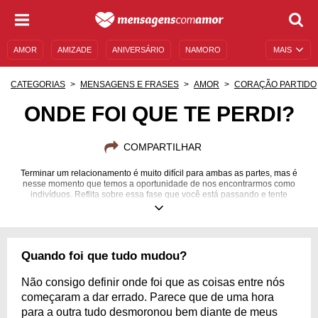
AMOR
AMIZADE
ANIVERSÁRIO
NAMORO
MAIS
SENTIMENTOS
LEGENDAS
DATAS ESPECIAIS
CATEGORIAS
MENSAGENS E FRASES
AMOR
CORAÇÃO PARTIDO
UNIVERSO FEMININO
AUTOAJUDA
DESCULPAS
ONDE FOI QUE TE PERDI?
MENSAGENS E FRASES
MENSAGENS DE ANIVERSÁRIO
COMPARTILHAR
ENTRETENIMENTO
FAMOSOS
BÍBLIA
Terminar um relacionamento é muito difícil para ambas as partes, mas é
nesse momento que temos a oportunidade de nos encontrarmos como
indivíduos. Reflita sobre essa fase que você está passando e tente
enxergar tudo de uma nova maneira!
Quando foi que tudo mudou?
Não consigo definir onde foi que as coisas entre nós
começaram a dar errado. Parece que de uma hora
para a outra tudo desmoronou bem diante de meus