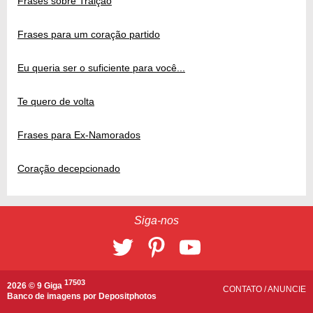
Frases sobre Traição
Frases para um coração partido
Eu queria ser o suficiente para você...
Te quero de volta
Frases para Ex-Namorados
Coração decepcionado
Siga-nos
17503
2026 © 9 Giga
CONTATO
/
ANUNCIE
Banco de imagens por
Depositphotos