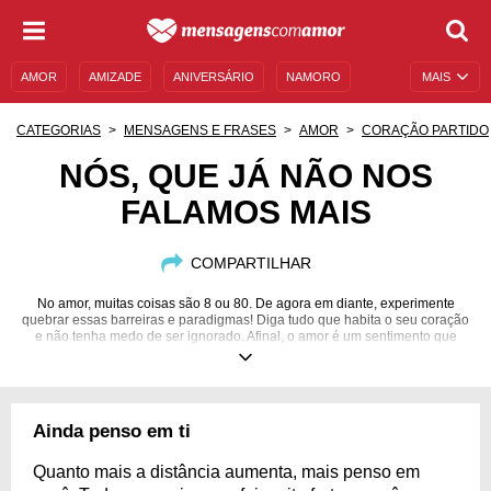
AMOR
AMIZADE
ANIVERSÁRIO
NAMORO
MAIS
SENTIMENTOS
LEGENDAS
DATAS ESPECIAIS
CATEGORIAS
MENSAGENS E FRASES
AMOR
CORAÇÃO PARTIDO
UNIVERSO FEMININO
AUTOAJUDA
DESCULPAS
NÓS, QUE JÁ NÃO NOS
FALAMOS MAIS
MENSAGENS E FRASES
MENSAGENS DE ANIVERSÁRIO
ENTRETENIMENTO
FAMOSOS
BÍBLIA
COMPARTILHAR
No amor, muitas coisas são 8 ou 80. De agora em diante, experimente
quebrar essas barreiras e paradigmas! Diga tudo que habita o seu coração
e não tenha medo de ser ignorado. Afinal, o amor é um sentimento que
precisa ser demonstrado!
Ainda penso em ti
Quanto mais a distância aumenta, mais penso em