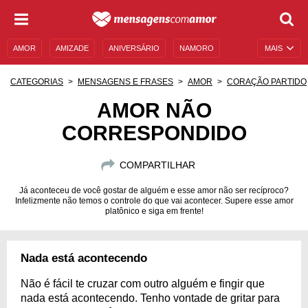
AMOR
AMIZADE
ANIVERSÁRIO
NAMORO
MAIS
SENTIMENTOS
LEGENDAS
DATAS ESPECIAIS
CATEGORIAS
MENSAGENS E FRASES
AMOR
CORAÇÃO PARTIDO
UNIVERSO FEMININO
AUTOAJUDA
DESCULPAS
AMOR NÃO
CORRESPONDIDO
MENSAGENS E FRASES
MENSAGENS DE ANIVERSÁRIO
ENTRETENIMENTO
FAMOSOS
BÍBLIA
COMPARTILHAR
Já aconteceu de você gostar de alguém e esse amor não ser recíproco?
Infelizmente não temos o controle do que vai acontecer. Supere esse amor
platônico e siga em frente!
Nada está acontecendo
Não é fácil te cruzar com outro alguém e fingir que
nada está acontecendo. Tenho vontade de gritar para