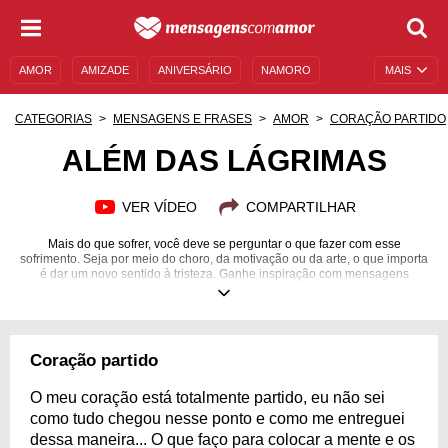
AMOR
AMIZADE
ANIVERSÁRIO
NAMORO
MAIS
SENTIMENTOS
LEGENDAS
DATAS ESPECIAIS
CATEGORIAS
MENSAGENS E FRASES
AMOR
CORAÇÃO PARTIDO
UNIVERSO FEMININO
AUTOAJUDA
DESCULPAS
ALÉM DAS LÁGRIMAS
MENSAGENS E FRASES
MENSAGENS DE ANIVERSÁRIO
VER VÍDEO
COMPARTILHAR
ENTRETENIMENTO
FAMOSOS
BÍBLIA
Mais do que sofrer, você deve se perguntar o que fazer com esse
sofrimento. Seja por meio do choro, da motivação ou da arte, o que importa
é dar um novo sentido à tristeza. Ganhe inspiração com mensagens
motivacionais e tente expressar sua dor por meio das palavras. A escrita
pode salvar vidas!
Coração partido
O meu coração está totalmente partido, eu não sei
como tudo chegou nesse ponto e como me entreguei
dessa maneira... O que faço para colocar a mente e os