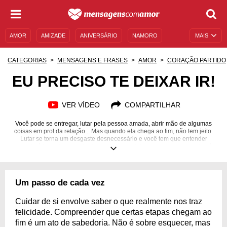
AMOR
AMIZADE
ANIVERSÁRIO
NAMORO
MAIS
SENTIMENTOS
LEGENDAS
DATAS ESPECIAIS
CATEGORIAS
MENSAGENS E FRASES
AMOR
CORAÇÃO PARTIDO
UNIVERSO FEMININO
AUTOAJUDA
DESCULPAS
EU PRECISO TE DEIXAR IR!
MENSAGENS E FRASES
MENSAGENS DE ANIVERSÁRIO
VER VÍDEO
COMPARTILHAR
ENTRETENIMENTO
FAMOSOS
BÍBLIA
Você pode se entregar, lutar pela pessoa amada, abrir mão de algumas
coisas em prol da relação... Mas quando ela chega ao fim, não tem jeito.
Lutar se torna um desgaste desnecessário e você tem que entender
quando é hora de partir. A atitude pode ser dolorosa, mas tudo na vida é
aprendizado. Afinal, o que é a vida senão idas e vindas, começos, fins e
recomeços, ciclos que se abrem e se fecham? Quando menos esperamos,
a dor da partida nos torna maiores, mais maduros e preparados para lidar
com novas experiências. Pessoas vão e vêm, e o que fica é a
Um passo de cada vez
oportunidade de aprender, praticar o autoconhecimento e coletar boas
memórias. Deixe essa pessoa ir. No final, será melhor.
Cuidar de si envolve saber o que realmente nos traz
felicidade. Compreender que certas etapas chegam ao
fim é um ato de sabedoria. Não é sobre esquecer, mas