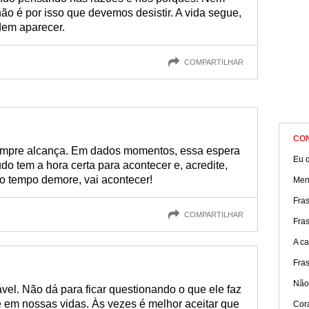
o é por isso que devemos desistir. A vida segue,
dem aparecer.
COMPARTILHAR
CO
empre alcança. Em dados momentos, essa espera
Eu q
do tem a hora certa para acontecer e, acredite,
to tempo demore, vai acontecer!
Men
Fra
COMPARTILHAR
Fra
A ca
Fra
Não
vel. Não dá para ficar questionando o que ele faz
e em nossas vidas. Às vezes é melhor aceitar que
Cor