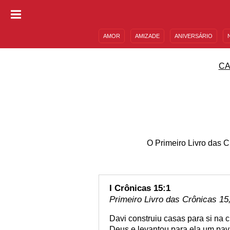
AMOR
AMIZADE
ANIVERSÁRIO
DESCULPAS
MENSAGENS E FRASES
CA
O Primeiro Livro das C
I Crônicas 15:1
Primeiro Livro das Crônicas 15,
Davi construiu casas para si na 
Deus e levantou para ela um pav