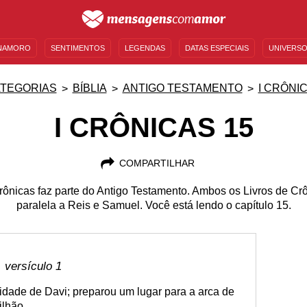
NAMORO
SENTIMENTOS
LEGENDAS
DATAS ESPECIAIS
UNIVERSO
MENSAGENS DE ANIVERSÁRIO
ENTRETENIMENTO
FAMOSOS
BÍBLIA
TEGORIAS
BÍBLIA
ANTIGO TESTAMENTO
I CRÔNI
I CRÔNICAS 15
COMPARTILHAR
rônicas faz parte do Antigo Testamento. Ambos os Livros de C
paralela a Reis e Samuel. Você está lendo o capítulo 15.
 versículo 1
cidade de Davi; preparou um lugar para a arca de
ilhão.