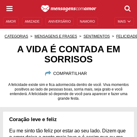
AMOR
AMIZADE
ANIVERSÁRIO
NAMORO
MAIS
SENTIMENTOS
LEGENDAS
DATAS ESPECIAIS
CATEGORIAS
MENSAGENS E FRASES
SENTIMENTOS
FELICIDAD
UNIVERSO FEMININO
AUTOAJUDA
DESCULPAS
A VIDA É CONTADA EM
SORRISOS
MENSAGENS E FRASES
MENSAGENS DE ANIVERSÁRIO
ENTRETENIMENTO
FAMOSOS
BÍBLIA
COMPARTILHAR
A felicidade existe sim e fica adormecida dentro de você. Viva momentos
positivos ao lado de pessoas boas, sorria mais, seja grato e você
entenderá. A felicidade só depende de você para aparecer e fazer uma
grande festa.
Coração leve e feliz
Eu me sinto tão feliz por estar ao seu lado. Dizem que