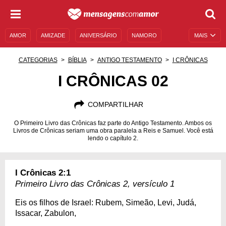
AMOR
AMIZADE
ANIVERSÁRIO
NAMORO
MAIS
SENTIMENTOS
LEGENDAS
DATAS ESPECIAIS
CATEGORIAS
BÍBLIA
ANTIGO TESTAMENTO
I CRÔNICAS
UNIVERSO FEMININO
AUTOAJUDA
DESCULPAS
I CRÔNICAS 02
MENSAGENS E FRASES
MENSAGENS DE ANIVERSÁRIO
COMPARTILHAR
ENTRETENIMENTO
FAMOSOS
BÍBLIA
O Primeiro Livro das Crônicas faz parte do Antigo Testamento. Ambos os
Livros de Crônicas seriam uma obra paralela a Reis e Samuel. Você está
lendo o capítulo 2.
I Crônicas 2:1
Primeiro Livro das Crônicas 2, versículo 1
Eis os filhos de Israel: Rubem, Simeão, Levi, Judá,
Issacar, Zabulon,