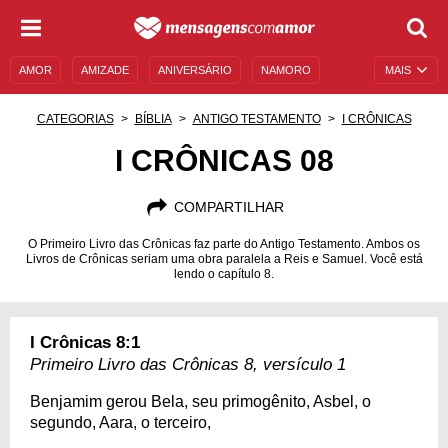
AMOR
AMIZADE
ANIVERSÁRIO
NAMORO
MAIS
SENTIMENTOS
LEGENDAS
DATAS ESPECIAIS
CATEGORIAS
BÍBLIA
ANTIGO TESTAMENTO
I CRÔNICAS
UNIVERSO FEMININO
AUTOAJUDA
DESCULPAS
I CRÔNICAS 08
MENSAGENS E FRASES
MENSAGENS DE ANIVERSÁRIO
COMPARTILHAR
ENTRETENIMENTO
FAMOSOS
BÍBLIA
O Primeiro Livro das Crônicas faz parte do Antigo Testamento. Ambos os
Livros de Crônicas seriam uma obra paralela a Reis e Samuel. Você está
lendo o capítulo 8.
I Crônicas 8:1
Primeiro Livro das Crônicas 8, versículo 1
Benjamim gerou Bela, seu primogênito, Asbel, o
segundo, Aara, o terceiro,