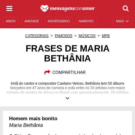
AMOR
AMIZADE
ANIVERSÁRIO
NAMORO
MAIS
SENTIMENTOS
LEGENDAS
DATAS ESPECIAIS
CATEGORIAS
FAMOSOS
MÚSICOS
MPB
UNIVERSO FEMININO
AUTOAJUDA
DESCULPAS
FRASES DE MARIA
BETHÂNIA
MENSAGENS E FRASES
MENSAGENS DE ANIVERSÁRIO
ENTRETENIMENTO
FAMOSOS
BÍBLIA
COMPARTILHAR
Irmã do cantor e compositor Caetano Veloso, Bethânia tem 50 álbuns
lançados em 47 anos de carreira e está entre os 10 artistas com maior
número de vendas de discos no Brasil, com aproximadamente, 26 milhões
de cópias vendidas. Com vocês, Maria Bethânia Viana Teles Velloso.
18/06/1946
Homem mais bonito
Maria Bethânia